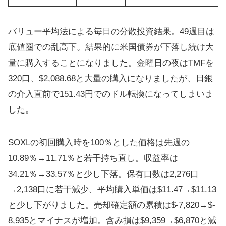
バリュー平均法による毎日の分散投資結果。49週目は
底値圏での乱高下。結果的に米国債券が下落し続け大
量に購入することになりました。金曜日の夜はTMFを
320口、$2,088.68と大量の購入になりましたが、日銀
の介入直前で151.43円でのドル転換になってしまいま
した。
SOXLの初回購入時を100％とした価格は先週の
10.89％→11.71％と若干持ち直し。収益率は
34.21％→33.57％と少し下落。保有口数は2,276口
→2,138口に若干減少、平均購入単価は$11.47→$11.13
と少し下がりました。売却確定額の累積は$‐7,820→$‐
8,935とマイナスが増加。含み損は$9,359→$6,870と減