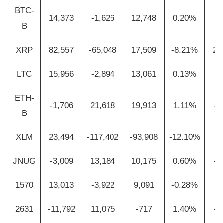
BTC-
14,373
-1,626
12,748
0.20%
5
B
XRP
82,557
-65,048
17,509
-8.21%
28
LTC
15,956
-2,894
13,061
0.13%
5
ETH-
-1,706
21,618
19,913
1.11%
-0
B
XLM
23,494
-117,402
-93,908
-12.10%
8
JNUG
-3,009
13,184
10,175
0.60%
-1
1570
13,013
-3,922
9,091
-0.28%
4
2631
-11,792
11,075
-717
1.40%
-4