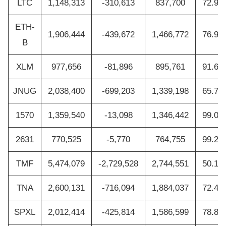
LTC
1,148,313
-310,613
837,700
72.95
ETH-
1,906,444
-439,672
1,466,772
76.94
B
XLM
977,656
-81,896
895,761
91.62
JNUG
2,038,400
-699,203
1,339,198
65.70
1570
1,359,540
-13,098
1,346,442
99.04
2631
770,525
-5,770
764,755
99.25
TMF
5,474,079
-2,729,528
2,744,551
50.14
TNA
2,600,131
-716,094
1,884,037
72.46
SPXL
2,012,414
-425,814
1,586,599
78.84