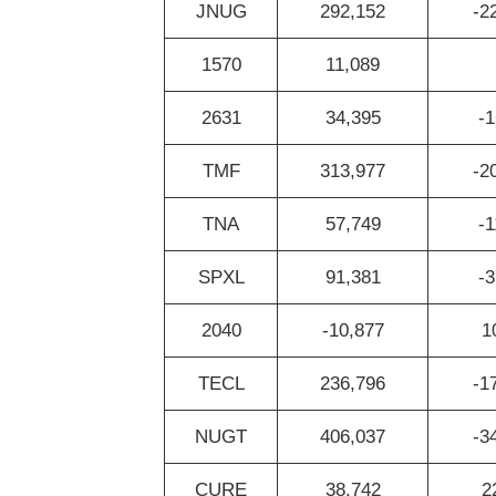
JNUG
292,152
-2
1570
11,089
2631
34,395
-1
TMF
313,977
-2
TNA
57,749
-1
SPXL
91,381
-3
2040
-10,877
1
TECL
236,796
-1
NUGT
406,037
-3
CURE
38,742
2