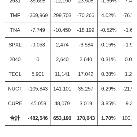
2631
35,698
-12,190
23,508
-1.65%
7.40
TMF
-369,969
299,703
-70,266
4.02%
-76.7
TNA
-7,749
-10,450
-18,199
-0.52%
-1.6
SPXL
-9,058
2,474
-6,584
0.15%
-1.9
2040
0
2,640
2,640
0.31%
0.00
TECL
5,901
11,141
17,042
0.38%
1.20
NUGT
-105,843
141,101
35,257
6.29%
-21.9
CURE
-45,059
48,079
3,019
3.85%
-9.3
合計
-482,546
653,190
170,643
1.70%
100.0