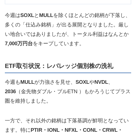
今週は
SOXL
と
MULL
を除くほとんどの銘柄が下落し、
多くの「仕込み銘柄」が出る展開となりました。厳し
い地合いではありましたが、トータル利益はなんとか
7,000万円台
をキープしています。
ETF取引状況：レバレッジ個別株の洗礼
今週も
MULL
が力強さを見せ、
SOXL
や
NVDL
、
2036
（金先物ダブル・ブルETN ）もかろうじてプラス
圏を維持しました。
一方で、それ以外の銘柄は下落基調が鮮明となってい
ます。特に
PTIR・IONL・NFXL・CONL・CRWL・