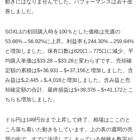
動きにはなりませんでした。パフォーマンスは若干改
善しました。
SOXL1の初回購入時を100％とした価格は先週の
53.66%→56.92%に上昇。利益率も244.30%→259.64%
と増加しました。保有口数は820口→775口に減少、平
均購入単価は$33.28→$33.28と変わらずです。売却確
定額の累積は$+36,931→$+37,156と増加しました。含
み益は$₊2,445→$₊4,016と増加しました。含み益と売
却確定額の合計、最終損益は$+39,376→$+41,172とこ
ちらも増加しました。
ドル円は149円台まで上昇して終了、相場はここのと
ころ落ち着いた動きをしています。上の表の週間の売
買の中で、すでに決済してしまっている銘柄も数字が