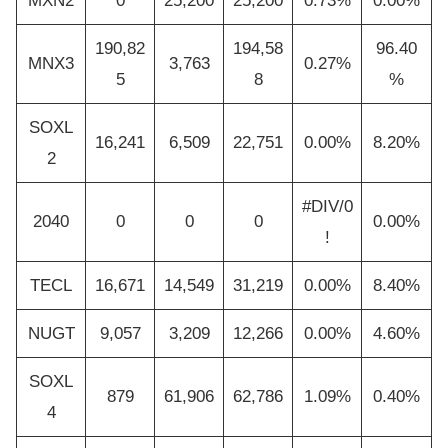
MXN2
0
25,200
25,200
0.73%
0.00%
190,82
194,58
96.40
MNX3
3,763
0.27%
5
8
%
SOXL
16,241
6,509
22,751
0.00%
8.20%
2
#DIV/0
2040
0
0
0
0.00%
!
TECL
16,671
14,549
31,219
0.00%
8.40%
NUGT
9,057
3,209
12,266
0.00%
4.60%
SOXL
879
61,906
62,786
1.09%
0.40%
4