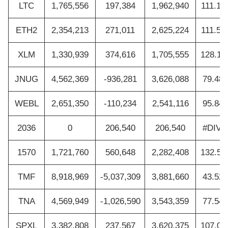
LTC
1,765,556
197,384
1,962,940
111.1
ETH2
2,354,213
271,011
2,625,224
111.5
XLM
1,330,939
374,616
1,705,555
128.1
JNUG
4,562,369
-936,281
3,626,088
79.48
WEBL
2,651,350
-110,234
2,541,116
95.84
2036
0
206,540
206,540
#DIV/0
1570
1,721,760
560,648
2,282,408
132.5
TMF
8,918,969
-5,037,309
3,881,660
43.52
TNA
4,569,949
-1,026,590
3,543,359
77.54
SPXL
3,382,808
237,567
3,620,375
107.0