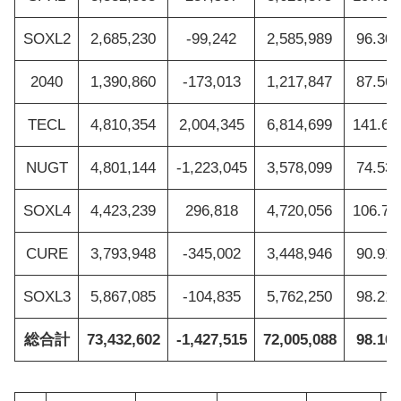
SOXL2
2,685,230
-99,242
2,585,989
96.30
2040
1,390,860
-173,013
1,217,847
87.56
TECL
4,810,354
2,004,345
6,814,699
141.6
NUGT
4,801,144
-1,223,045
3,578,099
74.53
SOXL4
4,423,239
296,818
4,720,056
106.7
CURE
3,793,948
-345,002
3,448,946
90.91
SOXL3
5,867,085
-104,835
5,762,250
98.21
総合計
73,432,602
-1,427,515
72,005,088
98.10