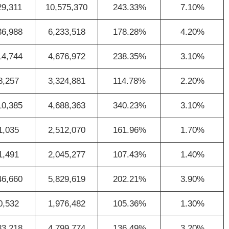
29,311
10,575,370
243.33%
7.10%
36,988
6,233,518
178.28%
4.20%
14,744
4,676,972
238.35%
3.10%
8,257
3,324,881
114.78%
2.20%
10,385
4,688,363
340.23%
3.10%
1,035
2,512,070
161.96%
1.70%
1,491
2,045,277
107.43%
1.40%
46,660
5,829,619
202.21%
3.90%
0,532
1,976,482
105.36%
1.30%
83,218
4,799,774
136.49%
3.20%