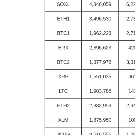
SOXL
4,346,059
6,2
ETH1
3,496,530
2,7
BTC1
1,962,228
2,7
ERX
2,896,623
42
BTC2
1,377,978
3,3
XRP
1,551,035
96
LTC
1,903,785
14
ETH2
2,882,959
2,9
XLM
1,875,950
10
JNUG
3,516,556
1,2