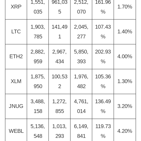
1,551,
961,03
2,512,
161.96
XRP
1.70%
035
5
070
%
1,903,
141,49
2,045,
107.43
LTC
1.40%
785
1
277
%
2,882,
2,967,
5,850,
202.93
ETH2
4.00%
959
434
393
%
1,875,
100,53
1,976,
105.36
XLM
1.30%
950
2
482
%
3,488,
1,272,
4,761,
136.49
JNUG
3.20%
158
855
014
%
5,136,
1,013,
6,149,
119.73
WEBL
4.20%
548
293
841
%