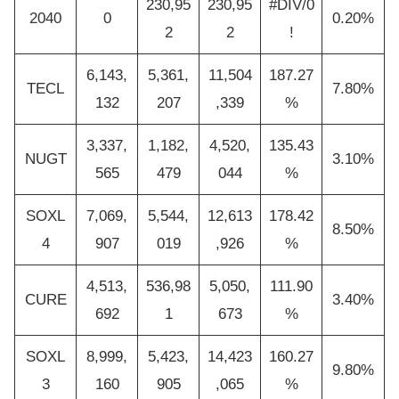
230,95
230,95
#DIV/0
2040
0
0.20%
2
2
!
6,143,
5,361,
11,504
187.27
TECL
7.80%
132
207
,339
%
3,337,
1,182,
4,520,
135.43
NUGT
3.10%
565
479
044
%
SOXL
7,069,
5,544,
12,613
178.42
8.50%
4
907
019
,926
%
4,513,
536,98
5,050,
111.90
CURE
3.40%
692
1
673
%
SOXL
8,999,
5,423,
14,423
160.27
9.80%
3
160
905
,065
%