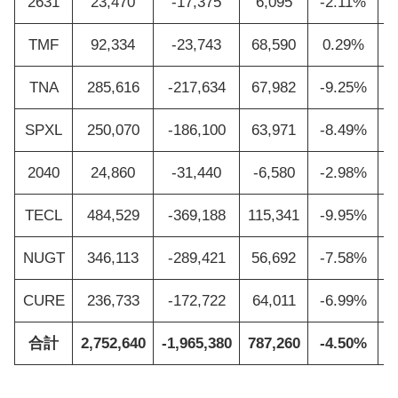
2631
23,470
-17,375
6,095
-2.11%
TMF
92,334
-23,743
68,590
0.29%
TNA
285,616
-217,634
67,982
-9.25%
SPXL
250,070
-186,100
63,971
-8.49%
2040
24,860
-31,440
-6,580
-2.98%
TECL
484,529
-369,188
115,341
-9.95%
NUGT
346,113
-289,421
56,692
-7.58%
CURE
236,733
-172,722
64,011
-6.99%
合計
2,752,640
-1,965,380
787,260
-4.50%
1