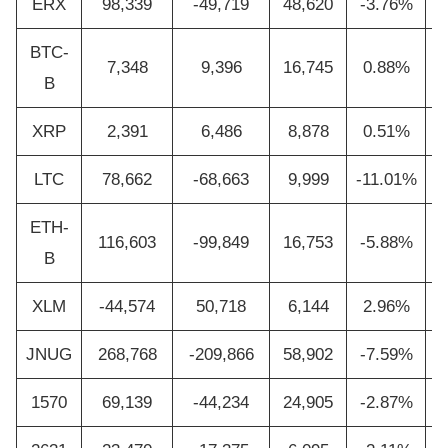
ERX
98,339
-49,719
48,620
-3.76%
BTC-
7,348
9,396
16,745
0.88%
B
XRP
2,391
6,486
8,878
0.51%
LTC
78,662
-68,663
9,999
-11.01%
ETH-
116,603
-99,849
16,753
-5.88%
B
XLM
-44,574
50,718
6,144
2.96%
JNUG
268,768
-209,866
58,902
-7.59%
1570
69,139
-44,234
24,905
-2.87%