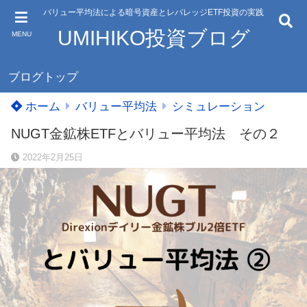
バリュー平均法による暗号資産とレバレッジETF投資の実践
UMIHIKO投資ブログ
MENU
ブログトップ
ホーム
バリュー平均法
シミュレーション
NUGT金鉱株ETFとバリュー平均法 その２
2022年2月25日