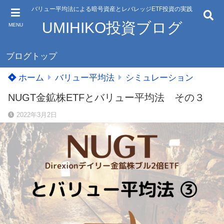
バリュー平均法による暗号資産とレバレッジETF投資の実践
UMIHIKO投資ブログ
MENU
ブログトップ
ホーム
バリュー平均法
シミュレーション
NUGT金鉱株ETFとバリュー平均法 その３
2022年3月2日