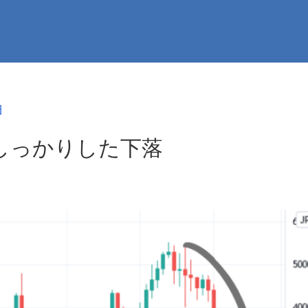
細
しっかりした下落