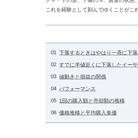
チャートの形、下落の％、資金の状態
これを経験として刻んでゆくことがこ
下落するときはやはり一斉に下落
すでに半値近くに下落したイーサ
値動きと損益の関係
パフォーマンス
1回の購入額と売却額の推移
価格推移と平均購入単価